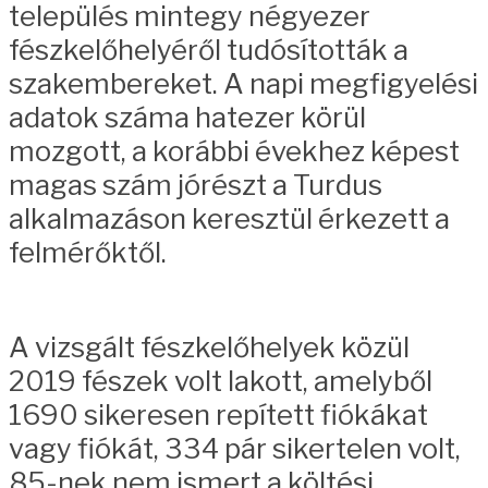
település mintegy négyezer
fészkelőhelyéről tudósították a
szakembereket. A napi megfigyelési
adatok száma hatezer körül
mozgott, a korábbi évekhez képest
magas szám jórészt a Turdus
alkalmazáson keresztül érkezett a
felmérőktől.
A vizsgált fészkelőhelyek közül
2019 fészek volt lakott, amelyből
1690 sikeresen repített fiókákat
vagy fiókát, 334 pár sikertelen volt,
85-nek nem ismert a költési