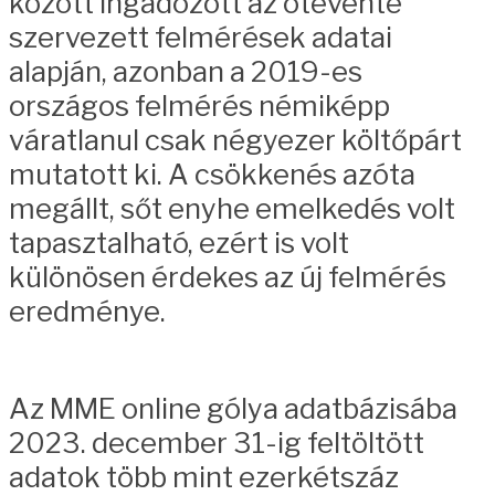
között ingadozott az ötévente
szervezett felmérések adatai
alapján, azonban a 2019-es
országos felmérés némiképp
váratlanul csak négyezer költőpárt
mutatott ki. A csökkenés azóta
megállt, sőt enyhe emelkedés volt
tapasztalható, ezért is volt
különösen érdekes az új felmérés
eredménye.
Az MME online gólya adatbázisába
2023. december 31-ig feltöltött
adatok több mint ezerkétszáz