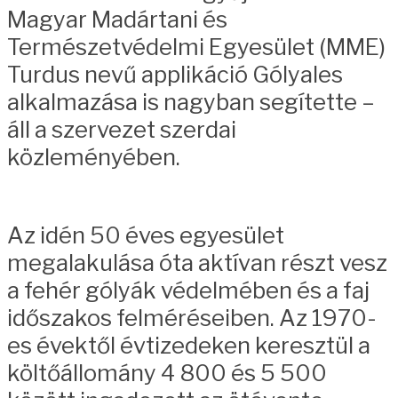
Magyar Madártani és
Természetvédelmi Egyesület (MME)
Turdus nevű applikáció Gólyales
alkalmazása is nagyban segítette –
áll a szervezet szerdai
közleményében.
Az idén 50 éves egyesület
megalakulása óta aktívan részt vesz
a fehér gólyák védelmében és a faj
időszakos felméréseiben. Az 1970-
es évektől évtizedeken keresztül a
költőállomány 4 800 és 5 500