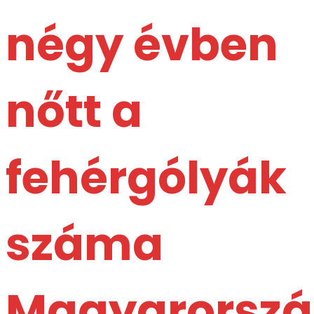
négy évben
nőtt a
fehérgólyák
száma
Magyarorsz