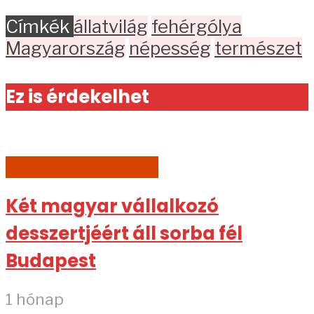
Címkék
állatvilág
fehérgólya
Magyarország
népesség
természet
Ez is érdekelhet
SZÍNES-ÉRDEKES
Két magyar vállalkozó
desszertjéért áll sorba fél
Budapest
1 hónap