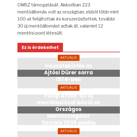
OMSZ támogatását. Akkoriban 223
mentőállomás volt az országban, ebből több mint
100-at felújítottak és korszerűsítettek, további
30 új mentőállomást adtak át, valamint 12
mentési pont létesült.
Ez is érdekelhet
AKTUÁLIS
Visszatekintés az
Ajtósi Dürer sorra
1974-ben
7 hónap
AKTUÁLIS
Fülöp Attila: 101 új
mentőautóval bővül az
Országos
Mentőszolgálat
flottája 2026 elejéig
7 hónap
AKTUÁLIS