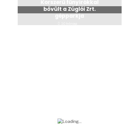
Korszerű fűnyírókkal
bővült a Zúglói Zrt.
gépparkja
10 hónap