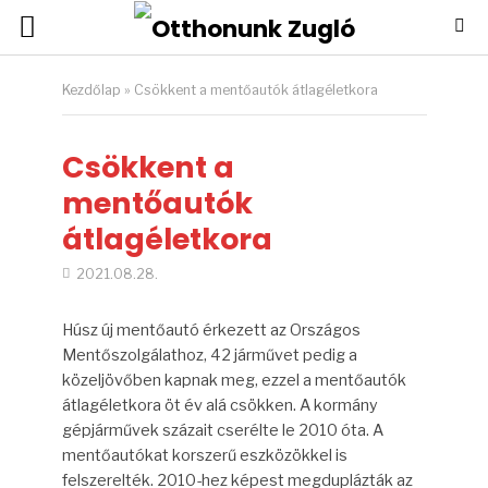
Kezdőlap
»
Csökkent a mentőautók átlagéletkora
Csökkent a
mentőautók
átlagéletkora
2021.08.28.
Húsz új mentőautó érkezett az Országos
Mentőszolgálathoz, 42 járművet pedig a
közeljövőben kapnak meg, ezzel a mentőautók
átlagéletkora öt év alá csökken. A kormány
gépjárművek százait cserélte le 2010 óta. A
mentőautókat korszerű eszközökkel is
felszerelték. 2010-hez képest megduplázták az