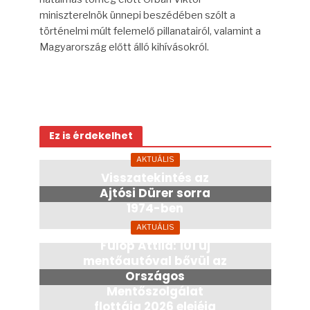
miniszterelnök ünnepi beszédében szólt a
történelmi múlt felemelő pillanatairól, valamint a
Magyarország előtt álló kihívásokról.
Ez is érdekelhet
AKTUÁLIS
Visszatekintés az
Ajtósi Dürer sorra
1974-ben
7 hónap
AKTUÁLIS
Fülöp Attila: 101 új
mentőautóval bővül az
Országos
Mentőszolgálat
flottája 2026 elejéig