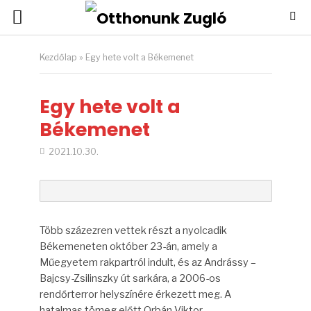
Kezdőlap
»
Egy hete volt a Békemenet
Egy hete volt a
Békemenet
2021.10.30.
Több százezren vettek részt a nyolcadik
Békemeneten október 23-án, amely a
Műegyetem rakpartról indult, és az Andrássy –
Bajcsy-Zsilinszky út sarkára, a 2006-os
rendőrterror helyszínére érkezett meg. A
hatalmas tömeg előtt Orbán Viktor