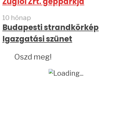
Zúglói Zrt. gépparkja
10 hónap
Budapesti strandkörkép
Igazgatási szünet
Oszd meg!