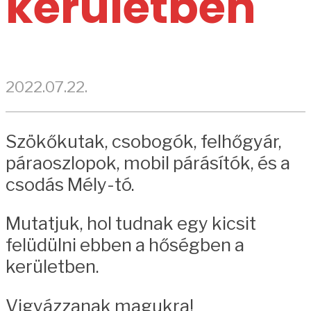
kerületben
2022.07.22.
Szökőkutak, csobogók, felhőgyár,
páraoszlopok, mobil párásítók, és a
csodás Mély-tó.
Mutatjuk, hol tudnak egy kicsit
felüdülni ebben a hőségben a
kerületben.
Vigyázzanak magukra!