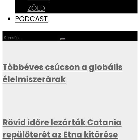
ZÖLD
PODCAST
Többéves csúcson a globális
élelmiszerárak
Rövid időre lezárták Catania
repülőterét az Etna kitörése