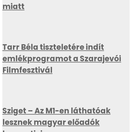
miatt
Tarr Béla tiszteletére indít
emlékprogramot a Szarajevói
Filmfesztivál
Sziget – Az M1-en láthatóak
lesznek magyar előadók