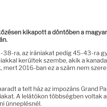
zésen kikapott a döntőben a magyar f
án.
38-ra, az irániakat pedig 45-43-ra gy
iakkal kerültek szembe, akik a kanadai
ek, mert 2016-ban ez a szám nem szere
radt a telt ház az impozáns Grand Pal
iakat. A lelátókon többségben voltak 
áni ünneplésnél.