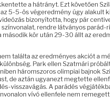
entette a hátrányt. Ezt követően Szilá
az 5-5-ös végeredmény úgy alakult ki, 
ideózás bizonyította, hogy pár centivel
színvonalat, rendre látványos parád-r
 a második kör után 29-30 állt az ere
em találta az eredményes akciót a még
a különbség. Park ellen Szatmári próbál
yéniben háromszoros olimpiai bajnok Sz
, de aztán ugyanezt megtette ellenfel
védés-visszavágás. A parádés végjáték
nvonalon vívó ellenfele nem remegett 