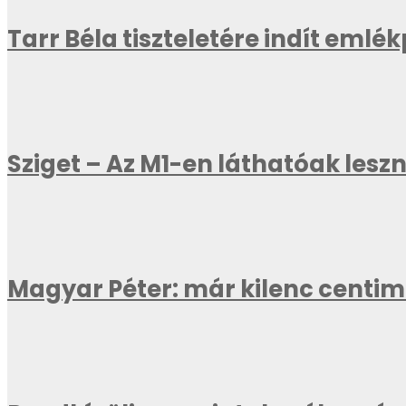
Tarr Béla tiszteletére indít emlé
Sziget – Az M1-en láthatóak les
Magyar Péter: már kilenc centi