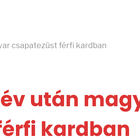
ar csapatezüst férfi kardban
 év után mag
férfi kardban