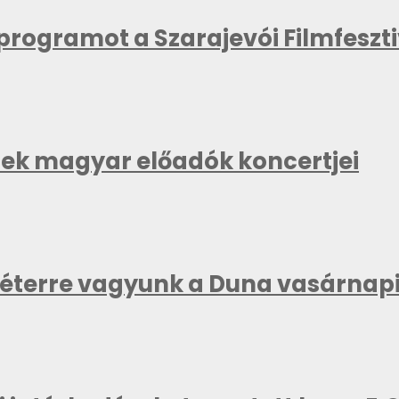
kprogramot a Szarajevói Filmfeszt
znek magyar előadók koncertjei
méterre vagyunk a Duna vasárnapi