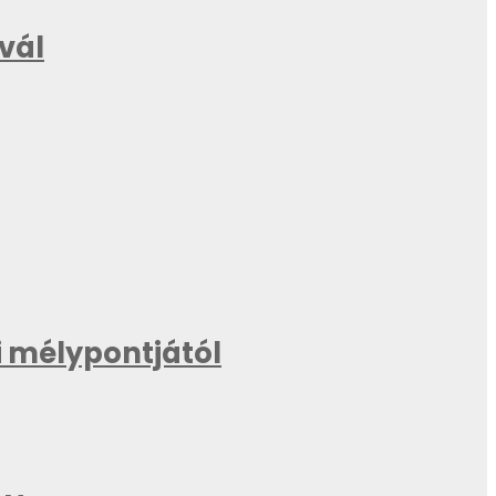
ivál
 mélypontjától