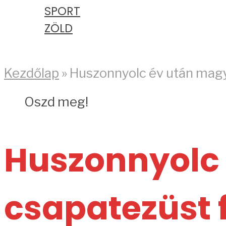
SPORT
ZÖLD
PODCAST
Kezdőlap
»
Huszonnyolc év után magy
Oszd meg!
Huszonnyolc
csapatezüst 