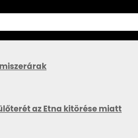
lmiszerárak
lőterét az Etna kitörése miatt