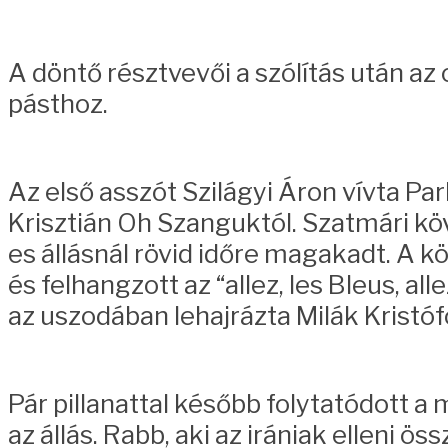
A döntő résztvevői a szólítás után a
pásthoz.
Az első asszót Szilágyi Áron vívta P
Krisztián Oh Szanguktól. Szatmári köv
es állásnál rövid időre magakadt. A 
és felhangzott az “allez, les Bleus, a
az uszodában lehajrázta Milák Kristó
Pár pillanattal később folytatódott a 
az állás. Rabb, aki az irániak elleni 