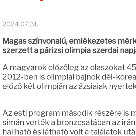
2024.07.31.
Magas színvonalú, emlékezetes mérkő
szerzett a párizsi olimpia szerdai napj
A magyarok előzőleg az olaszokat 45-
2012-ben is olimpiai bajnok dél-korea
előző két olimpián az ázsiaiak nyert
Az esti program második részére is ma
simán verték a bronzcsatában az irán
hallható és látható volt a találatok ut