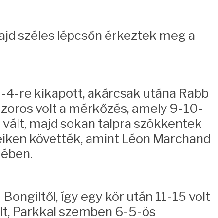
majd széles lépcsőn érkeztek meg a
5-4-re kikapott, akárcsak utána Rabb
 szoros volt a mérkőzés, amely 9-10-
 vált, majd sokan talpra szökkentek
ülékeiken követték, amint Léon Marchand
jében.
Bongiltől, így egy kör után 11-15 volt
kelt, Parkkal szemben 6-5-ös