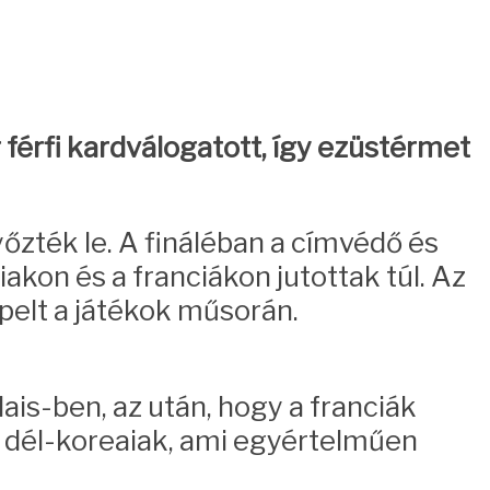
érfi kardválogatott, így ezüstérmet
őzték le. A fináléban a címvédő és
akon és a franciákon jutottak túl. Az
pelt a játékok műsorán.
ais-ben, az után, hogy a franciák
a dél-koreaiak, ami egyértelműen