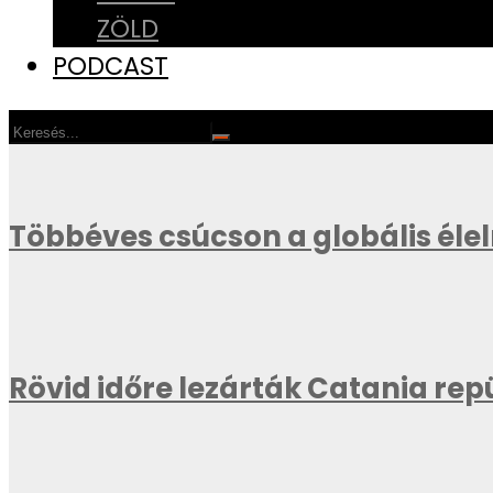
ZÖLD
PODCAST
Többéves csúcson a globális éle
Rövid időre lezárták Catania repü