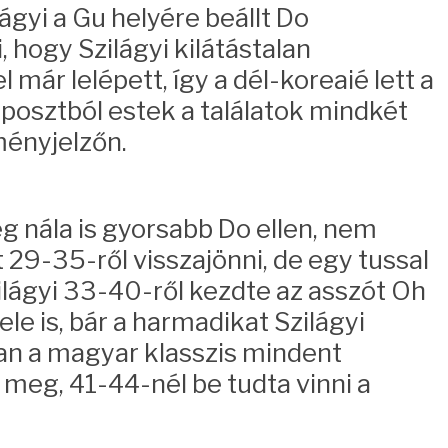
gyi a Gu helyére beállt Do
hogy Szilágyi kilátástalan
 már lelépett, így a dél-koreaié lett a
iposztból estek a találatok mindkét
dményjelzőn.
 nála is gyorsabb Do ellen, nem
t 29-35-ről visszajönni, de egy tussal
ilágyi 33-40-ről kezdte az asszót Oh
e is, bár a harmadikat Szilágyi
ban a magyar klasszis mindent
meg, 41-44-nél be tudta vinni a