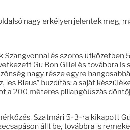
z oldalsó nagy erkélyen jelentek meg, 
ark Szangvonnal és szoros ütközetben 
etkezett Gu Bon Gillel és továbbra is
közönség nagy része egyre hangosabbá
llez, les Bleus” buzdítás: a saját kész
fot a 200 méteres pillangóúszás döntő
mérkőzés, Szatmári 5-3-ra kikapott Gu 
összecsapáson állt be, továbbra is reme