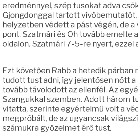
eredménnyel, szép tusokat adva csökk
Gjongdonggal tartott vívóbemutatót, 
helyzetben védett a pást végén, de a v
pont. Szatmári és Oh tovább emelte a 
oldalon. Szatmári 7-5-re nyert, ezzel
Ezt követően Rabb a hetedik párban n
tudott tust adni, így jelentősen nőtt 
tovább távolodott az ellenfél. Az eg
Szangukkal szemben. Adott három tust
vitatta, szerinte egyértelmű volt a 
megpróbált, de az ugyancsak világszí
számukra győzelmet érő tust.