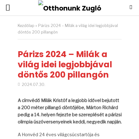
Kezdőlap
»
Párizs 2024 – Milák a világ idei legjobbjával
döntős 200 pillangón
Párizs 2024 – Milák a
világ idei legjobbjával
döntős 200 pillangón
2024.07.30.
A címvédő Milák Kristóf a legjobb idővel bejutott
a 200 méter pillangó döntőjébe, Márton Richárd
pedig a 14. helyen fejezte be szereplését a párizsi
olimpia úszóversenyeinek keddi, negyedik napján.
A Honvéd 24 éves világcsúcstartója és