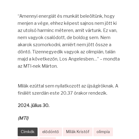
“Amennyi energiát és munkát beleöltünk, hogy
menjen a vége, ehhez képest sajnos nem jött ki
az utolsó harminc méteren, amit vártunk. Ez van,
nem vagyok csalódott, de boldog sem. Nem
akarok szomorkodni, amiért nem jött össze a
döntő. Tizennegyedik vagyok az olimpián, talán
majd a következőn, Los Angelesben…” – mondta
az MTI-nek Márton.
Milák ezúttal sem nyilatkozott az újságíróknak. A
finálét szerdán este 20.37 órakor rendezik.
2024. július 30.
(MTI)
Címkék
elődöntő
Milák Kristóf
olimpia