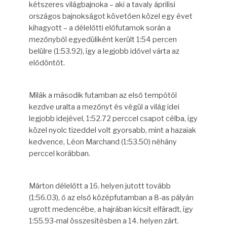
kétszeres világbajnoka – aki a tavaly áprilisi
országos bajnokságot követően közel egy évet
kihagyott – a délelőtti előfutamok során a
mezőnyből egyedüliként került 1:54 percen
belülre (1:53.92), így a legjobb idővel várta az
elődöntőt.
Milák a második futamban az első tempótól
kezdve uralta a mezőnyt és végül a világ idei
legjobb idejével, 1:52.72 perccel csapot célba, így
közel nyolc tizeddel volt gyorsabb, mint a hazaiak
kedvence, Léon Marchand (1:53.50) néhány
perccel korábban.
Márton délelőtt a 16. helyen jutott tovább
(1:56.03), ő az első középfutamban a 8-as pályán
ugrott medencébe, a hajrában kicsit elfáradt, így
1:55.93-mal összesítésben a 14. helyen zárt.