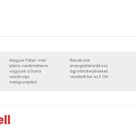
Magyar Péter: már
Rendkívüli
kilenc centiméterre
energiatakarékoss
vagyunk a Duna
ági intézkedéseket
vasárnapi
vezetett be az E.ON
mélypontjától
ll