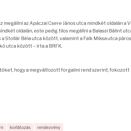
sz megállni az Apáczai Csere János utca mindkét oldalán a 
ndkét oldalán, este pedig tilos megállni a Balassi Bálint utc
 a Stollár Béla utca között, valamint a Falk Miksa utca páro
kó utca között – írta a BRFK.
tőket, hogy a megváltozott forgalmi rend szerint, fokozott
om
korlátozás
rendezvény