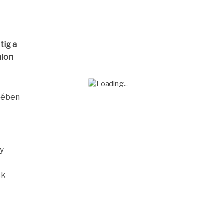
tig a
alon
etében
dy
ck