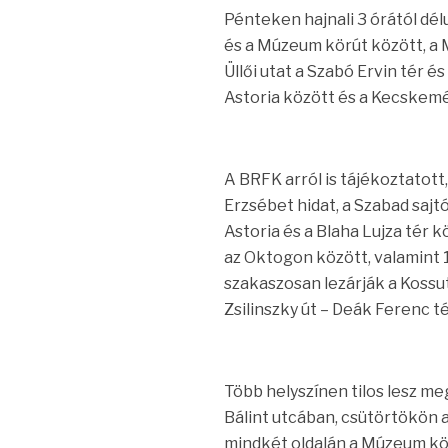
Pénteken hajnali 3 órától dél
és a Múzeum körút között, a 
Üllői utat a Szabó Ervin tér é
Astoria között és a Kecskemét
A BRFK arról is tájékoztatott
Erzsébet hidat, a Szabad sajtó
Astoria és a Blaha Lujza tér k
az Oktogon között, valamint 1
szakaszosan lezárják a Kossut
Zsilinszky út – Deák Ferenc té
Több helyszínen tilos lesz meg
Bálint utcában, csütörtökön
mindkét oldalán a Múzeum körú