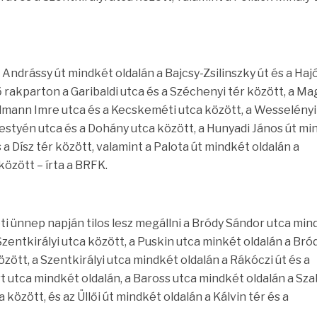
 Andrássy út mindkét oldalán a Bajcsy-Zsilinszky út és a Haj
ő rakparton a Garibaldi utca és a Széchenyi tér között, a Ma
lmann Imre utca és a Kecskeméti utca között, a Wesselényi
styén utca és a Dohány utca között, a Hunyadi János út mi
 a Dísz tér között, valamint a Palota út mindkét oldalán a
 között – írta a BRFK.
ti ünnep napján tilos lesz megállni a Bródy Sándor utca min
zentkirályi utca között, a Puskin utca minkét oldalán a Bró
zött, a Szentkirályi utca mindkét oldalán a Rákóczi út és a
t utca mindkét oldalán, a Baross utca mindkét oldalán a Sz
a között, és az Üllői út mindkét oldalán a Kálvin tér és a