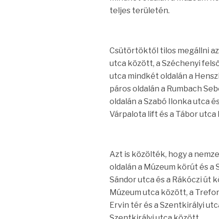
teljes területén.
Csütörtöktől tilos megállni az
utca között, a Széchenyi fels
utca mindkét oldalán a Hensz
páros oldalán a Rumbach Sebe
oldalán a Szabó Ilonka utca és
Várpalota lift és a Tábor utca
Azt is közölték, hogy a nemze
oldalán a Múzeum körút és a S
Sándor utca és a Rákóczi út kö
Múzeum utca között, a Trefor
Ervin tér és a Szentkirályi utc
Szentkirályi utca között.