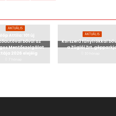
AKTUÁLIS
AKTUÁLIS
löp Attila: 101 új
őautóval bővül az
Korszerű fűnyírókkal bő
gos Mentőszolgálat
a Zúglói Zrt. gépparkj
ttája 2026 elejéig
10 hónap
7 hónap