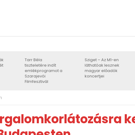
ák
Tarr Béla
Sziget – Az M1-en
ét
tiszteletére indít
láthatóak lesznek
emlékprogramot a
magyar előadók
Szarajevói
koncertjei
Filmfesztivál
n
orgalomkorlátozásra ke
 Budapesten