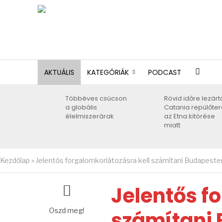
AKTUÁLIS
KATEGÓRIÁK
PODCAST
Többéves csúcson
Rövid időre lezárt
a globális
Catania repülőter
élelmiszerárak
az Etna kitörése
miatt
Kezdőlap
»
Jelentős forgalomkorlátozásra kell számítani Budapeste
Jelentős f
Oszd meg!
számítani