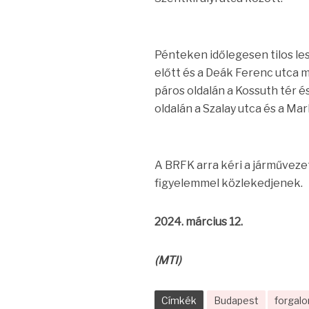
Pénteken időlegesen tilos le
előtt és a Deák Ferenc utca mi
páros oldalán a Kossuth tér és
oldalán a Szalay utca és a Mar
A BRFK arra kéri a járműveze
figyelemmel közlekedjenek.
2024. március 12.
(MTI)
Címkék
Budapest
forgal