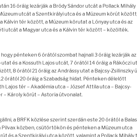
után 16 óráig lezárják a Bródy Sándor utcát a Pollack Mihály
Múzeum utcát a Szentkirályi utca és a Múzeum körút között,
s a Kálvin tér között, a Múzeum körutat a Lónyay utca és az
i utcát a Magyar utca és a Kálvin tér között – közölték.
, hogy pénteken 6 órától szombat hajnali 3 óráig lezárják az
 utat és a Kossuth Lajos utcát, 7 órától 14 óráig a Rákóczi u
özött, 8 órától 21 óráig az Andrássy utat a Bajcsy-Zsilinszky 
2 órától 20 óráig a Szabadság hidat. Pénteken délelőtt
h Lajos tér – Akadémia utca – József Attila utca – Bajcsy-
r – Károly körút – Astoria útvonalat.
állni, a BRFK közlése szerint szerdán este 20 órától a Balas
 a Pilvax közben, csütörtökön és pénteken a Múzeum utca
t és a Szentkirályi utca között, valamint a Pollack Mihály 