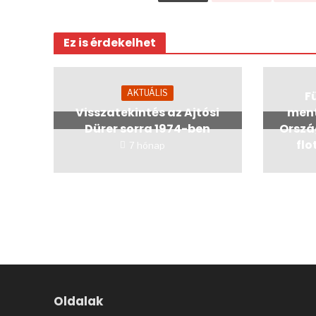
Ez is érdekelhet
AKTUÁLIS
Fü
Visszatekintés az Ajtósi
ment
Dürer sorra 1974-ben
Orszá
flo
7 hónap
Oldalak