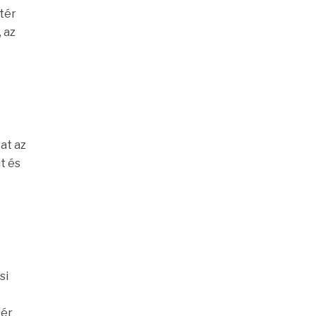
 tér
 az
tat az
út és
si
tér