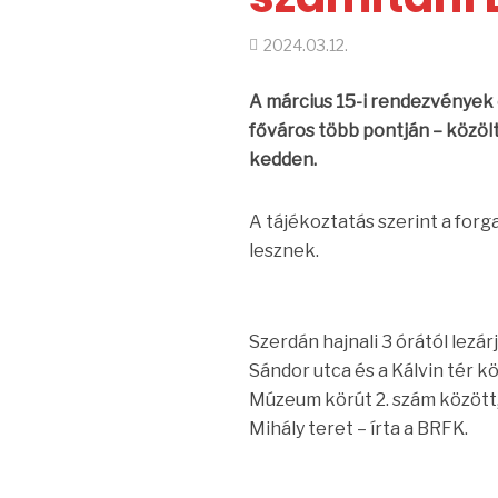
2024.03.12.
A március 15-i rendezvények 
főváros több pontján – közöl
kedden.
A tájékoztatás szerint a forgal
lesznek.
Szerdán hajnali 3 órától lezá
Sándor utca és a Kálvin tér k
Múzeum körút 2. szám között, 
Mihály teret – írta a BRFK.