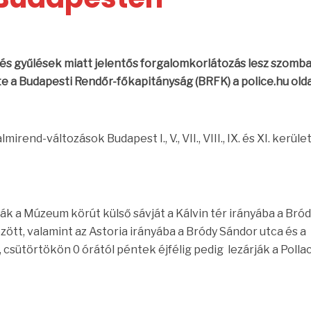
és gyűlések miatt jelentős forgalomkorlátozás lesz szomba
te a Budapesti Rendőr-főkapitányság (BRFK) a police.hu old
mirend-változások Budapest I., V., VII., VIII., IX. és XI. kerül
rják a Múzeum körút külső sávját a Kálvin tér irányába a Bró
özött, valamint az Astoria irányába a Bródy Sándor utca és a
csütörtökön 0 órától péntek éjfélig pedig lezárják a Polla