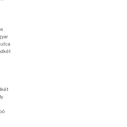
ós
gyar
 utca
ndkét
dkét
dy
abó