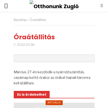
Kezdőlap
»
Óraátállítás
Óraátállítás
2022.03.26.
Március 27-én kezdődik a nyári időszámítás,
vasárnap kettő órakor az órákat hajnali háromra
kell átállítani.
Ez is érdekelhet
AKTUÁLIS