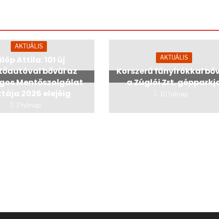
AKTUÁLIS
AKTUÁLIS
löp Attila: 101 új
őautóval bővül az
Korszerű fűnyírókkal bő
gos Mentőszolgálat
a Zúglói Zrt. gépparkj
ttája 2026 elejéig
10 hónap
7 hónap