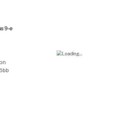
us 9-e
son
több