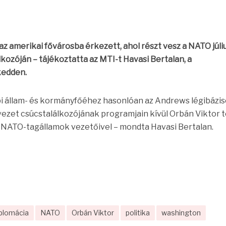
z amerikai fővárosba érkezett, ahol részt vesz a NATO júli
lkozóján – tájékoztatta az MTI-t Havasi Bertalan, a
kedden.
bi állam- és kormányfőéhez hasonlóan az Andrews légibázi
rvezet csúcstalálkozójának programjain kívül Orbán Viktor 
at NATO-tagállamok vezetőivel – mondta Havasi Bertalan.
iplomácia
NATO
Orbán Viktor
politika
washington