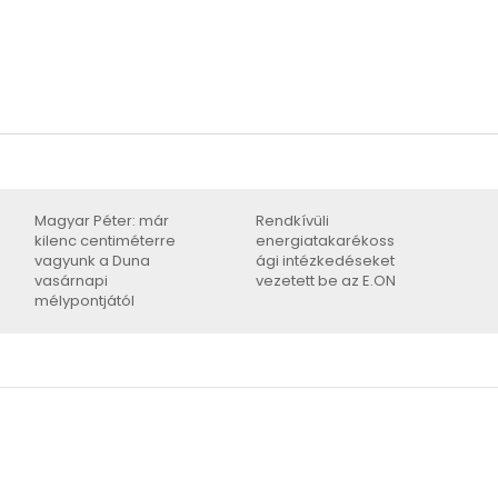
Magyar Péter: már
Rendkívüli
kilenc centiméterre
energiatakarékoss
vagyunk a Duna
ági intézkedéseket
vasárnapi
vezetett be az E.ON
mélypontjától