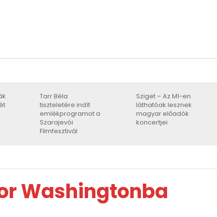
ák
Tarr Béla
Sziget – Az M1-en
ét
tiszteletére indít
láthatóak lesznek
emlékprogramot a
magyar előadók
Szarajevói
koncertjei
Filmfesztivál
tor Washingtonba