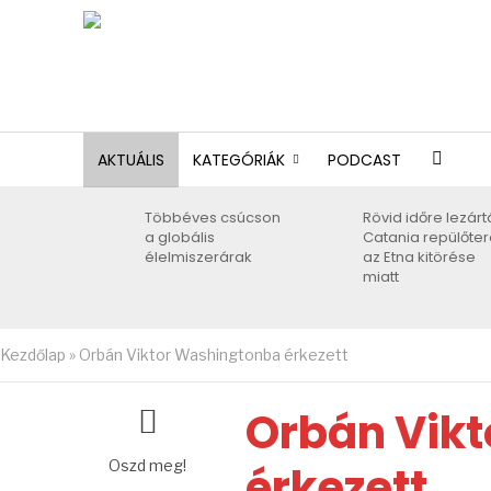
AKTUÁLIS
KATEGÓRIÁK
PODCAST
Többéves csúcson
Rövid időre lezárt
a globális
Catania repülőter
élelmiszerárak
az Etna kitörése
miatt
Kezdőlap
»
Orbán Viktor Washingtonba érkezett
Orbán Vik
Oszd meg!
érkezett