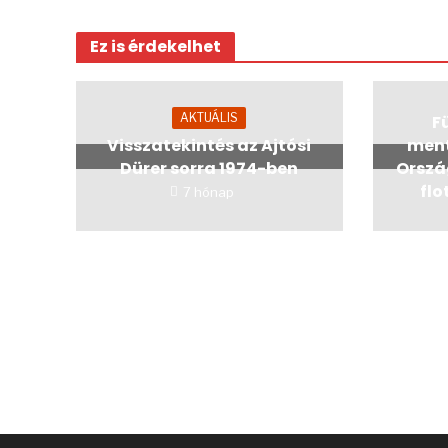
Ez is érdekelhet
AKTUÁLIS
Fü
Visszatekintés az Ajtósi
ment
Dürer sorra 1974-ben
Orszá
flo
7 hónap