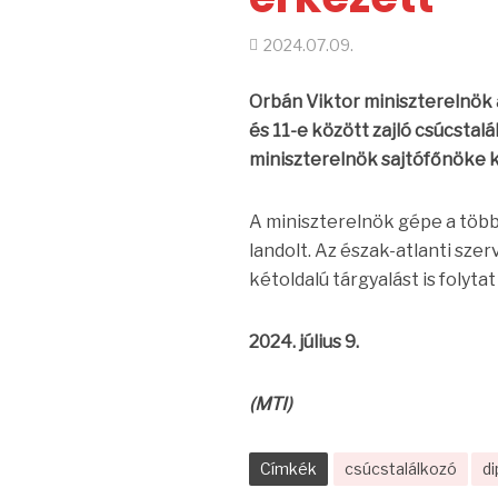
2024.07.09.
Orbán Viktor miniszterelnök a
és 11-e között zajló csúcstalá
miniszterelnök sajtófőnöke 
A miniszterelnök gépe a töb
landolt. Az észak-atlanti sze
kétoldalú tárgyalást is folyt
2024. július 9.
(MTI)
Címkék
csúcstalálkozó
d