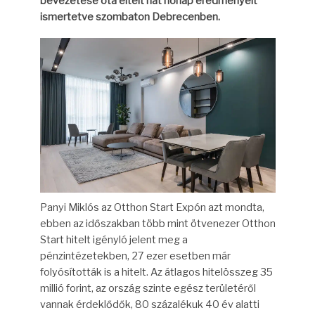
bevezetése óta eltelt hat hónap eredményeit
ismertetve szombaton Debrecenben.
Panyi Miklós az Otthon Start Expón azt mondta,
ebben az időszakban több mint ötvenezer Otthon
Start hitelt igényló jelent meg a
pénzintézetekben, 27 ezer esetben már
folyósították is a hitelt. Az átlagos hitelösszeg 35
millió forint, az ország szinte egész területéről
vannak érdeklődők, 80 százalékuk 40 év alatti