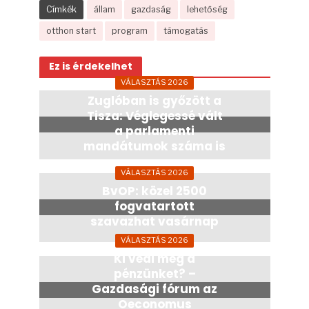
Címkék
állam
gazdaság
lehetőség
otthon start
program
támogatás
Ez is érdekelhet
VÁLASZTÁS 2026
Zuglóban is győzött a
Tisza: Véglegessé vált
a parlamenti
mandátumok száma is
4 hónap
VÁLASZTÁS 2026
BvOP: közel 2500
fogvatartott
szavazhat vasárnap
4 hónap
VÁLASZTÁS 2026
Ki védi meg a
pénzünket? –
Gazdasági fórum az
Oeconomus