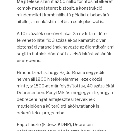
Megítélése szerint az 50 millió forintos hitelkeret
komoly mozgásteret biztosít, a konstrukció
mindemellett kombinálható például a babaváró
hitellel, a munkáshitellel és a csok plusszal is.
A 10 százalék önerővel, akár 25 év futamidőre
felvehető hitel fix 3 százalékos kamatát olyan
biztonsági garanciának nevezte az államtitkár, ami
segíti a fiatalok döntését az első lakást vásárlók
esetében is.
Elmondta azt is, hogy Hajdú-Bihar a negyedik
helyen áll 1800 hitelkérelemmel, ezek közül
mintegy 1500-at már folyósítottak, 40 százalékát
Debrecenben. Panyi Miklós megjegyezte, hogy a
debreceni ingatlanfejlesztési terveknek
megfelelően a külterületi lakóingatlanok is
bekerültek a programba.
Papp László (Fidesz-KDNP), Debrecen