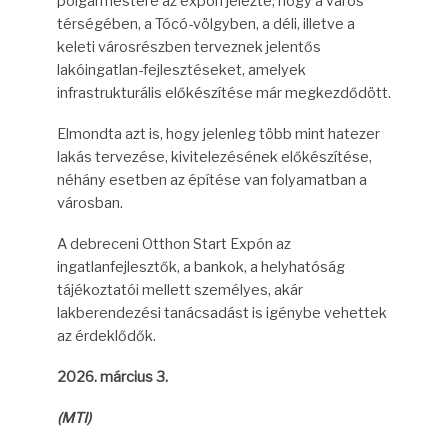
polgármestere az expón jelezte, hogy a város
térségében, a Tócó-völgyben, a déli, illetve a
keleti városrészben terveznek jelentős
lakóingatlan-fejlesztéseket, amelyek
infrastrukturális előkészítése már megkezdődött.
Elmondta azt is, hogy jelenleg több mint hatezer
lakás tervezése, kivitelezésének előkészítése,
néhány esetben az építése van folyamatban a
városban.
A debreceni Otthon Start Expón az
ingatlanfejlesztők, a bankok, a helyhatóság
tájékoztatói mellett személyes, akár
lakberendezési tanácsadást is igénybe vehettek
az érdeklődők.
2026. március 3.
(MTI)