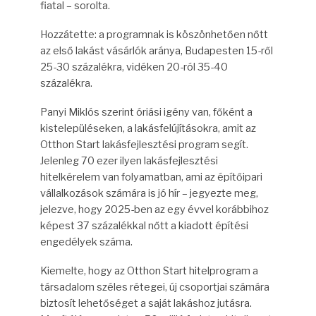
fiatal – sorolta.
Hozzátette: a programnak is köszönhetően nőtt
az első lakást vásárlók aránya, Budapesten 15-ről
25-30 százalékra, vidéken 20-ról 35-40
százalékra.
Panyi Miklós szerint óriási igény van, főként a
kistelepüléseken, a lakásfelújításokra, amit az
Otthon Start lakásfejlesztési program segít.
Jelenleg 70 ezer ilyen lakásfejlesztési
hitelkérelem van folyamatban, ami az építőipari
vállalkozások számára is jó hír – jegyezte meg,
jelezve, hogy 2025-ben az egy évvel korábbihoz
képest 37 százalékkal nőtt a kiadott építési
engedélyek száma.
Kiemelte, hogy az Otthon Start hitelprogram a
társadalom széles rétegei, új csoportjai számára
biztosít lehetőséget a saját lakáshoz jutásra.