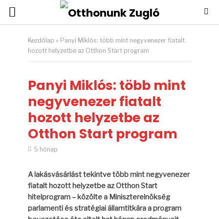
Kezdőlap
»
Panyi Miklós: több mint negyvenezer fiatalt
hozott helyzetbe az Otthon Start program
Panyi Miklós: több mint
negyvenezer fiatalt
hozott helyzetbe az
Otthon Start program
5 hónap
A lakásvásárlást tekintve több mint negyvenezer
fiatalt hozott helyzetbe az Otthon Start
hitelprogram – közölte a Miniszterelnökség
parlamenti és stratégiai államtitkára a program