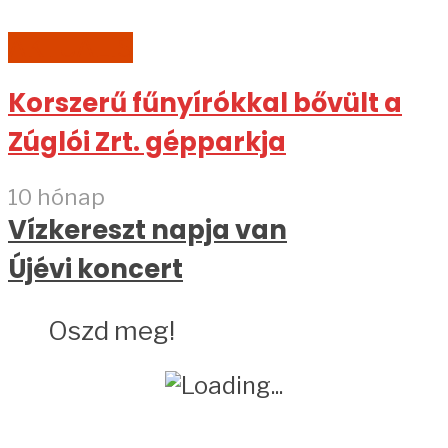
AKTUÁLIS
Korszerű fűnyírókkal bővült a
Zúglói Zrt. gépparkja
10 hónap
Vízkereszt napja van
Újévi koncert
Oszd meg!