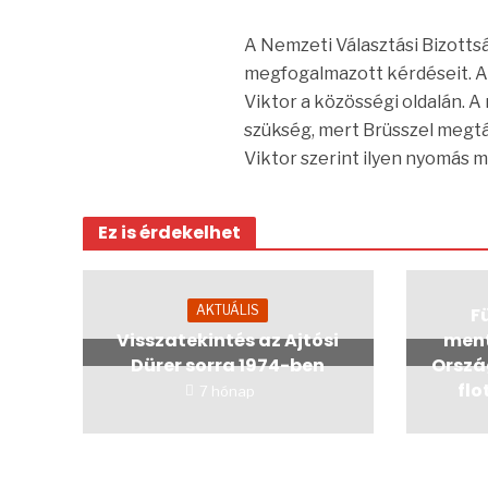
A Nemzeti Választási Bizott
megfogalmazott kérdéseit. A
Viktor a közösségi oldalán. 
szükség, mert Brüsszel megt
Viktor szerint ilyen nyomás 
Ez is érdekelhet
AKTUÁLIS
Fü
Visszatekintés az Ajtósi
ment
Dürer sorra 1974-ben
Orszá
flo
7 hónap