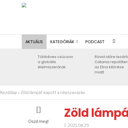
AKTUÁLIS
KATEGÓRIÁK
PODCAST
Többéves csúcson
Rövid időre lezárt
a globális
Catania repülőter
élelmiszerárak
az Etna kitörése
miatt
Kezdőlap
»
Zöld lámpát kapott a népszavazás
Zöld lámpá
Oszd meg!
2021.08.29.