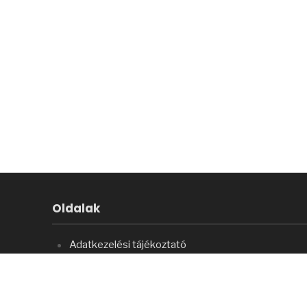
Oldalak
Adatkezelési tájékoztató
Főoldal
Impresszum
A Szent Jobb kálváriája