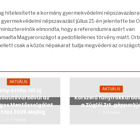
ság hitelesítette a kormány gyermekvédelmi népszavazásra
 gyermekvédelmi népszavazást július 21-én jelentette be 
A miniszterelnök elmondta, hogy a referendumra azért van
ámadta Magyarországot a pedofilellenes törvény miatt. Or
mellett csak a közös népakarat tudja megvédeni az országot
AKTUÁLIS
AKTUÁLIS
löp Attila: 101 új
őautóval bővül az
Korszerű fűnyírókkal bő
gos Mentőszolgálat
a Zúglói Zrt. gépparkj
ttája 2026 elejéig
10 hónap
7 hónap